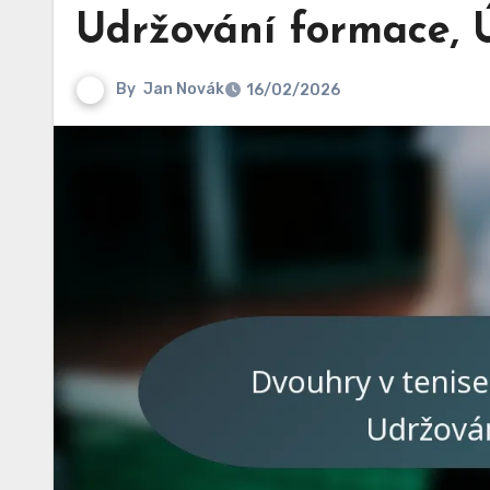
Udržování formace, 
By
Jan Novák
16/02/2026