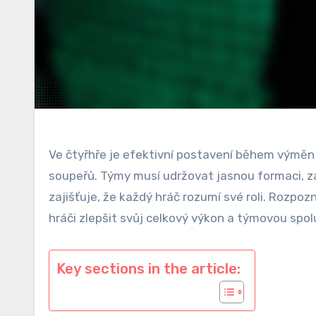
Ve čtyřhře je efektivní postavení během výměn 
soupeřů. Týmy musí udržovat jasnou formaci, z
zajišťuje, že každý hráč rozumí své roli. Roz
hráči zlepšit svůj celkový výkon a týmovou spol
Key sections in the article: