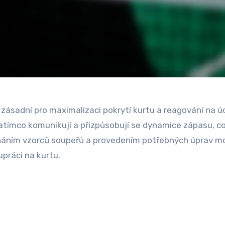
zásadní pro maximalizaci pokrytí kurtu a reagování na ú
atímco komunikují a přizpůsobují se dynamice zápasu, c
poznáním vzorců soupeřů a provedením potřebných úprav 
upráci na kurtu.