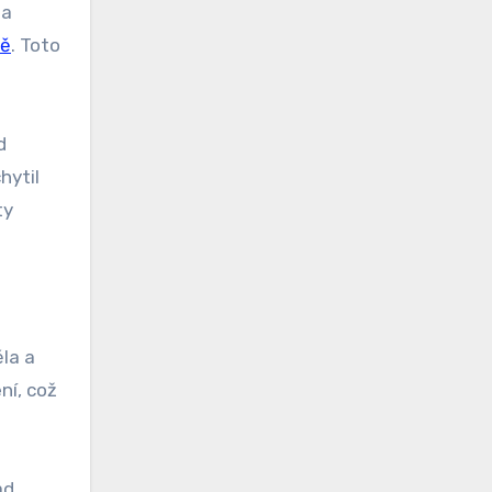
na
tě
. Toto
d
hytil
ty
la a
ní, což
ad