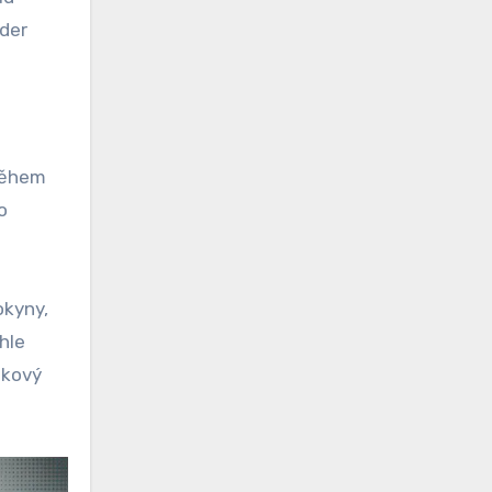
úder
během
o
okyny,
hle
lkový