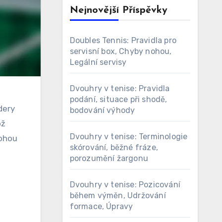
Nejnovější Příspěvky
Doubles Tennis: Pravidla pro
servisní box, Chyby nohou,
Legální servisy
Dvouhry v tenise: Pravidla
podání, situace při shodě,
dery
bodování výhody
ož
Dvouhry v tenise: Terminologie
mohou
skórování, běžné fráze,
porozumění žargonu
Dvouhry v tenise: Pozicování
během výměn, Udržování
formace, Úpravy