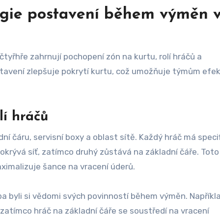
tegie postavení během výměn 
yřhře zahrnují pochopení zón na kurtu, rolí hráčů a
tavení zlepšuje pokrytí kurtu, což umožňuje týmům efek
lí hráčů
dní čáru, servisní boxy a oblast sítě. Každý hráč má speci
pokrývá síť, zatímco druhý zůstává na základní čáře. Toto
aximalizuje šance na vracení úderů.
ba byli si vědomi svých povinností během výměn. Napříkl
 zatímco hráč na základní čáře se soustředí na vracení