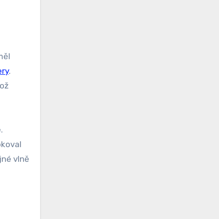
měl
ery
.
což
.
okoval
jné vlně