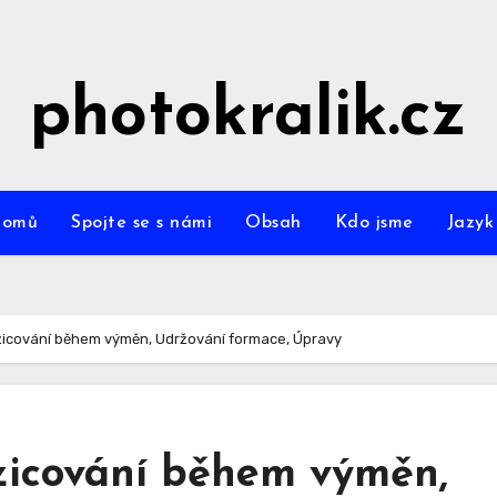
photokralik.cz
omů
Spojte se s námi
Obsah
Kdo jsme
Jazy
zicování během výměn, Udržování formace, Úpravy
ozicování během výměn,