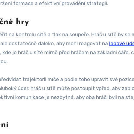
ržení formace a efektivní provádění strategií.
čné hry
t na kontrolu sítě a tlak na soupeře. Hráč u sítě by se 
e, ale dostatečně daleko, aby mohl reagovat na
lobové úd
 kde je hráč u sítě mírně před hráčem na základní čáře, 
nou.
ředvídat trajektorii míče a podle toho upravit své pozice
hluboký úder, hráč u sítě může postoupit vpřed, aby zabl
Efektivní komunikace je nezbytná, aby oba hráči byli na ste
ní