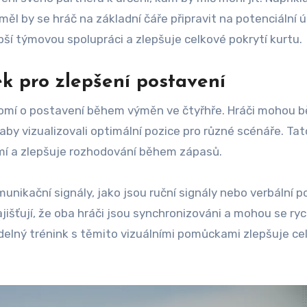
 měl by se hráč na základní čáře připravit na potenciální 
pší týmovou spolupráci a zlepšuje celkové pokrytí kurtu.
k pro zlepšení postavení
omí o postavení během výměn ve čtyřhře. Hráči mohou 
aby vizualizovali optimální pozice pro různé scénáře. Tat
í a zlepšuje rozhodování během zápasů.
nikační signály, jako jsou ruční signály nebo verbální p
ajišťují, že oba hráči jsou synchronizováni a mohou se ryc
idelný trénink s těmito vizuálními pomůckami zlepšuje ce