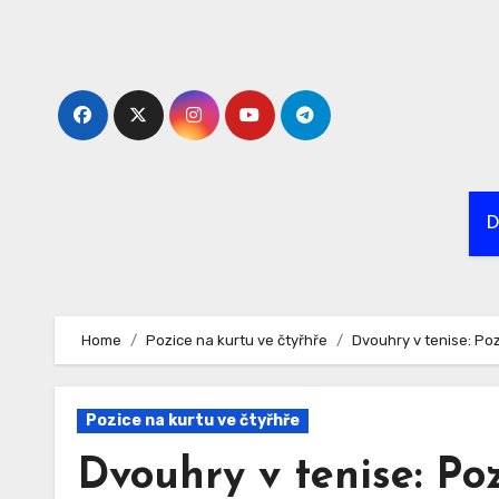
Skip
to
content
D
Home
Pozice na kurtu ve čtyřhře
Dvouhry v tenise: Po
Pozice na kurtu ve čtyřhře
Dvouhry v tenise: P