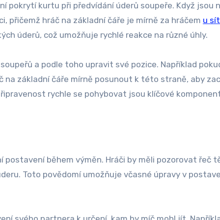
 pokrytí kurtu při předvídání úderů soupeře. Když jsou 
ci, přičemž hráč na základní čáře je mírně za hráčem
u sí
kých úderů, což umožňuje rychlé reakce na různé úhly.
 soupeřů a podle toho upravit své pozice. Například poku
áč na základní čáře mírně posunout k této straně, aby zac
 připravenost rychle se pohybovat jsou klíčové komponen
ní postavení během výměn. Hráči by měli pozorovat řeč tě
 úderu. Toto povědomí umožňuje včasné úpravy v postave
ní svého partnera k určení, kam by míč mohl jít. Napříkl