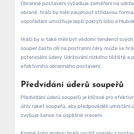
Obranné postavení vyžaduje zaměření na udržení
obraně, hráči by měli zaujmout střídavou forma
uspořádání umožňuje lepší pokrytí lobů a hlubo
Hráči by si také měli být vědomi tendencí svých
soupeř často cílí na postranní čáry, může se hr
potenciální údery. Udržování nízkého těžiště a
efektivního obranného postavení.
Předvídání úderů soupeřů
Předvídání úderů soupeřů je klíčové pro efektiv
úhly raket soupeřů, aby předpověděli umístění
zvyšuje šance na úspěšné vracení.
Kromě toho mohou hráči využít signály z postave