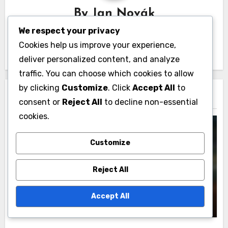
By
Jan Novák
We respect your privacy
Jan Novák je tenisový trenér a autor, který se
Cookies help us improve your experience,
specializuje na pravidla a strategie pro čtyřhru.
deliver personalized content, and analyze
traffic. You can choose which cookies to allow
by clicking
Customize
. Click
Accept All
to
Related Post
consent or
Reject All
to decline non-essential
cookies.
Customize
Pravidla podávání ve čtyřhře tenis
Reject All
Doubles Tennis: Pravidla pro servisní
box, Chyby nohou, Legální servisy
Accept All
Jan Novák
17/02/2026